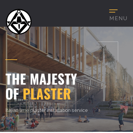
MENU
THE MAJESTY
OF
PLASTER
Italian lime plaster installation service