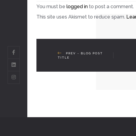
You must be
logged in
to post a comment.
This site uses Akismet to reduce spam.
Lea
PREV - BLOG POST
TITLE
© COPYRIGHT 2026 CROWN PLASTER. ALL RIG