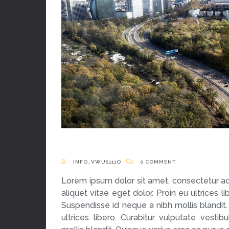
INFO_VWU5111O
0 COMMENT
Lorem ipsum dolor sit amet, consectetur ad
aliquet vitae eget dolor. Proin eu ultrices 
Suspendisse id neque a nibh mollis blandit.
ultrices libero. Curabitur vulputate ves