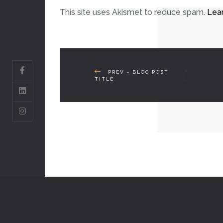
This site uses Akismet to reduce spam.
Lea
PREV - BLOG POST
TITLE
© COPYRIGHT 2026 CROWN PLASTER. ALL RIG